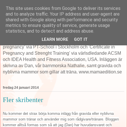
This site uses cookies from Google to deliver its services
MamaEdition.se
and to analyze traffic. Your IP address and user-agent are
shared with Google along with performance and security
metrics to ensure quality of service, generate usage
Mama Edition är fokuserade på träning och hälsa i samband
statistics, and to detect and address abuse.
med graviditet och erbjuder flertalet tjänster därefter. Dan
LEARN MORE
GOT IT
som startade ME har 'Specialist Diploma in training pre/post
pregnancy' via PT-School i Stockholm och 'Certificate in
Pregnancy and Strenght Training' via värlsdledande ACSM
och IDEA Health and Fitness Association, USA. Inläggen är
skrivna av Dan, vår barnmorska Nathalie, samt gravida och
nyblivna mammor som gillar att träna. www.mamaedition.se
fredag 24 januari 2014
Fler skribenter
Nu kommer det strax börja komma inlägg från gravida eller nyblivna
mammor som tränar och använder mig som rådgivare/tränare. Bloggen
kommer alltså formas som så att jag (Dan) har huvudansvaret och