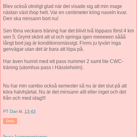
Blev också otroligt glad när det visade sig att min mage
nästan växt ihop helt. Var en centimeter kring naveln kvar.
Den ska minsann bort nu!
Sen förra veckans träning har det blivit två löppass först 4 km
sen 5. Grymt skönt att ut och springa igen meeeeen sååå
långt bort jag är konditionsmässigt. Finns ju tyvärr inga
genvägar utan det är bara att löpa på.
Har även hunnit med ett pass nummer 2 samt lite CWC-
träning (utomhus pass i Hässleholm).
Nu har min sambo också semester så nu är det slut på att
köra halvhjärtat. Nu är det minsann allt eller inget och det
från och med idag!!!
PT Dan
kl.
13:43
Dela
Inga kommentarer: