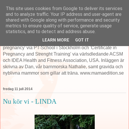
This site uses cookies from Google to deliver its services
MamaEdition.se
and to analyze traffic. Your IP address and user-agent are
shared with Google along with performance and security
metrics to ensure quality of service, generate usage
Mama Edition är fokuserade på träning och hälsa i samband
statistics, and to detect and address abuse.
med graviditet och erbjuder flertalet tjänster därefter. Dan
LEARN MORE
GOT IT
som startade ME har 'Specialist Diploma in training pre/post
pregnancy' via PT-School i Stockholm och 'Certificate in
Pregnancy and Strenght Training' via värlsdledande ACSM
och IDEA Health and Fitness Association, USA. Inläggen är
skrivna av Dan, vår barnmorska Nathalie, samt gravida och
nyblivna mammor som gillar att träna. www.mamaedition.se
fredag 11 juli 2014
Nu kör vi - LINDA