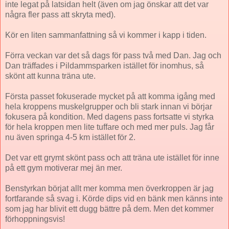
inte legat på latsidan helt (även om jag önskar att det var
några fler pass att skryta med).
Kör en liten sammanfattning så vi kommer i kapp i tiden.
Förra veckan var det så dags för pass två med Dan. Jag och
Dan träffades i Pildammsparken istället för inomhus, så
skönt att kunna träna ute.
Första passet fokuserade mycket på att komma igång med
hela kroppens muskelgrupper och bli stark innan vi börjar
fokusera på kondition. Med dagens pass fortsatte vi styrka
för hela kroppen men lite tuffare och med mer puls. Jag får
nu även springa 4-5 km istället för 2.
Det var ett grymt skönt pass och att träna ute istället för inne
på ett gym motiverar mej än mer.
Benstyrkan börjat allt mer komma men överkroppen är jag
fortfarande så svag i. Körde dips vid en bänk men känns inte
som jag har blivit ett dugg bättre på dem. Men det kommer
förhoppningsvis!