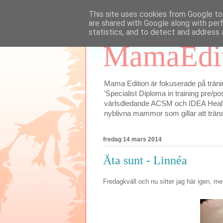
This site uses cookies from Google to 
are shared with Google along with per
statistics, and to detect and address 
MamaEdit
Mama Edition är fokuserade på tränin
'Specialist Diploma in training pre/p
värlsdledande ACSM och IDEA Health
nyblivna mammor som gillar att trä
fredag 14 mars 2014
Äta sunt - Linnéa
Fredagkväll och nu sitter jag här igen, med