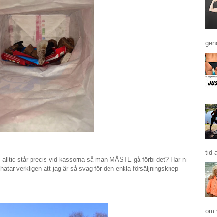
geno
tid 
 alltid står precis vid kassorna så man MÅSTE gå förbi det? Har ni
atar verkligen att jag är så svag för den enkla försäljningsknep
om 