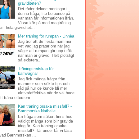
graviditeten?
Det råder delade meningar i
denna fråga, lite beroende på
var man får informationen ifrån.
Vissa kör på med magträning
m hela graviditet...
Mer träning för rumpan - Linnèa
Jag tror att de flesta mammor
vet vad jag pratar om när jag
säger att rumpan går upp i rök
när man är gravid. Helt plötsligt
så existera...
Träningsredskap för
barnvagnar
Jag fick många frågor från
mammor som sökte tips och
råd på hur de kunde bli mer
aktiva/effektiva när de väl hade
att träna eftersom...
Kan träning orsaka missfall? -
Barnmorska Nathalie
En fråga som säkert finns hos
väldigt många som blir gravida
idag är: Kan träning orsaka
missfall? Här under får vi läsa
vad Barnmorskan ...