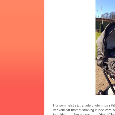
Hur som helst så tränade vi utomhus i Pil
veckan! Att utomhusträning kunde vara s
jag aldrig tro. Jag hoppas att vädret hålle