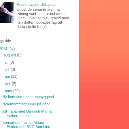
Presentation - Johanna
Under de senaste åren har
träning varit en stor del av min
livsstil. När jag blev gravid med
min dotter hoppades jag att
detta skulle fortgå...
ggarkiv
2014
(94)
►
augusti
(5)
►
juli
(8)
►
juni
(8)
►
maj
(13)
►
april
(2)
▼
mars
(22)
Ny hamsida under uppbyggnad
Nya mammagrupper på gång!
Att träna med Dan och Mama
Edition - Linda
Samarbete mellan Mama
Edition och BVC Bambino