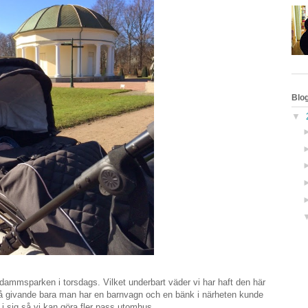
Blo
▼
dammsparken i torsdags. Vilket underbart väder vi har haft den här
å givande bara man har en barnvagn och en bänk i närheten kunde
r i sig så vi kan göra fler pass utomhus.