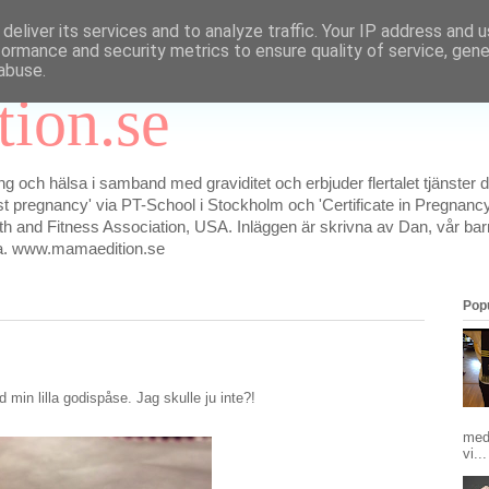
deliver its services and to analyze traffic. Your IP address and 
formance and security metrics to ensure quality of service, gen
abuse.
ion.se
g och hälsa i samband med graviditet och erbjuder flertalet tjänster
ost pregnancy' via PT-School i Stockholm och 'Certificate in Pregnancy
 and Fitness Association, USA. Inläggen är skrivna av Dan, vår ba
na. www.mamaedition.se
Popu
 min lilla godispåse. Jag skulle ju inte?!
med
vi...