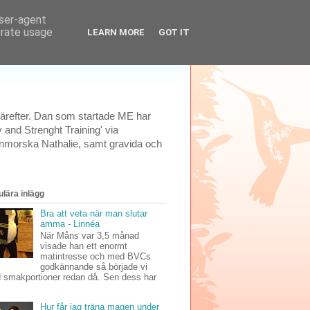
user-agent
erate usage
LEARN MORE
GOT IT
 därefter. Dan som startade ME har
 and Strenght Training' via
rnmorska Nathalie, samt gravida och
lära inlägg
Bra att veta när man slutar
amma - Linnéa
När Måns var 3,5 månad
visade han ett enormt
matintresse och med BVCs
godkännande så började vi
 smakportioner redan då. Sen dess har
Hur får jag träna magen under