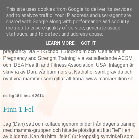
This site uses cookies from Google to deliver its services
MamaEdition.se
and to analyze traffic. Your IP address and user-agent are
shared with Google along with performance and security
metrics to ensure quality of service, generate usage
Mama Edition är fokuserade på träning och hälsa i samband
statistics, and to detect and address abuse.
med graviditet och erbjuder flertalet tjänster därefter. Dan
LEARN MORE
GOT IT
som startade ME har 'Specialist Diploma in training pre/post
pregnancy' via PT-School i Stockholm och 'Certificate in
Pregnancy and Strenght Training' via värlsdledande ACSM
och IDEA Health and Fitness Association, USA. Inläggen är
skrivna av Dan, vår barnmorska Nathalie, samt gravida och
nyblivna mammor som gillar att träna. www.mamaedition.se
tisdag 18 februari 2014
Finn 1 Fel
Jag (Dan) satt och kollade igenom bilder från dagens träning
med mamma-gruppen och hittade plötsligt ett litet "fel" i en
av bilderna. Kan du hitta "felet" (ur kroppslig synvinkel) som