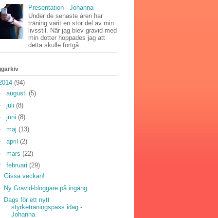
Presentation - Johanna
Under de senaste åren har
träning varit en stor del av min
livsstil. När jag blev gravid med
min dotter hoppades jag att
detta skulle fortgå...
ggarkiv
2014
(94)
►
augusti
(5)
►
juli
(8)
►
juni
(8)
►
maj
(13)
►
april
(2)
►
mars
(22)
▼
februari
(29)
Gissa veckan!
Ny Gravid-bloggare på ingång
Dags för ett nytt
styrketräningspass idag -
Johanna