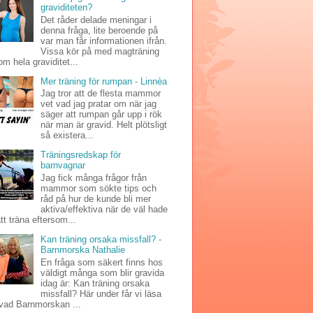
graviditeten?
Det råder delade meningar i
denna fråga, lite beroende på
var man får informationen ifrån.
Vissa kör på med magträning
m hela graviditet...
Mer träning för rumpan - Linnèa
Jag tror att de flesta mammor
vet vad jag pratar om när jag
säger att rumpan går upp i rök
när man är gravid. Helt plötsligt
så existera...
Träningsredskap för
barnvagnar
Jag fick många frågor från
mammor som sökte tips och
råd på hur de kunde bli mer
aktiva/effektiva när de väl hade
att träna eftersom...
Kan träning orsaka missfall? -
Barnmorska Nathalie
En fråga som säkert finns hos
väldigt många som blir gravida
idag är: Kan träning orsaka
missfall? Här under får vi läsa
vad Barnmorskan ...