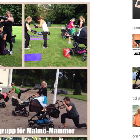
geno
tid 
om 