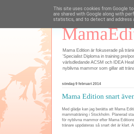
This site uses cookies from Google to 
are shared with Google along with per
statistics, and to detect and address 
MamaEdit
Mama Edition är fokuserade på tränin
'Specialist Diploma in training pre/p
värlsdledande ACSM och IDEA Health
nyblivna mammor som gillar att trä
söndag 9 februari 2014
Mama Edition snart äve
Med glädje kan jag berätta att Mama Edit
mammaträning i Stockholm. Planerad start
för nyblivna mammor efter Mama Edition
tränare uppdateras så snart det är klart. 