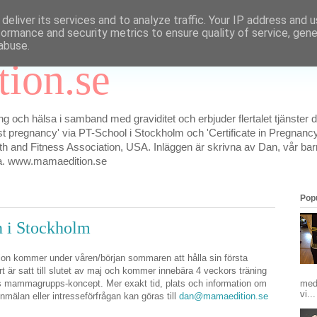
deliver its services and to analyze traffic. Your IP address and 
formance and security metrics to ensure quality of service, gen
abuse.
ion.se
g och hälsa i samband med graviditet och erbjuder flertalet tjänster
ost pregnancy' via PT-School i Stockholm och 'Certificate in Pregnancy
 and Fitness Association, USA. Inläggen är skrivna av Dan, vår ba
na. www.mamaedition.se
Popu
n i Stockholm
ion kommer under våren/början sommaren att hålla sin första
 är satt till slutet av maj och kommer innebära 4 veckors träning
s mammagrupps-koncept. Mer exakt tid, plats och information om
med
vi...
Anmälan eller intresseförfrågan kan göras till
dan@mamaedition.se