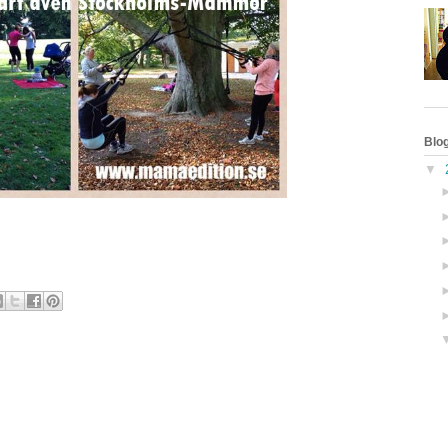
Blo
▼