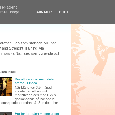
user-agent
erate usage
LEARN MORE
GOT IT
 därefter. Dan som startade ME har
 and Strenght Training' via
rnmorska Nathalie, samt gravida och
lära inlägg
Bra att veta när man slutar
amma - Linnéa
När Måns var 3,5 månad
visade han ett enormt
matintresse och med BVCs
godkännande så började vi
 smakportioner redan då. Sen dess har
Hur får jag träna magen under